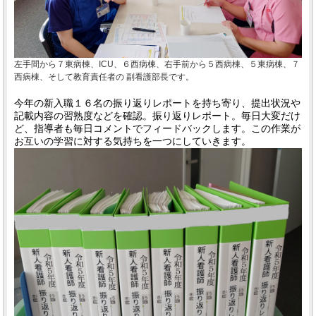
左手間から７東病棟、ICU、６西病棟、右手前から５西病棟、５東病棟、７
西病棟、そして教育責任者の 副看護部長です。
今年の新入職１６名の振り返りレポートを持ち寄り、提出状況や
記載内容の習熟度などを確認。振り返りレポート。毎日大変だけ
ど、指導者も毎日コメントでフィードバックします。この作業が
お互いの学習に対する気持ちを一つにしていきます。